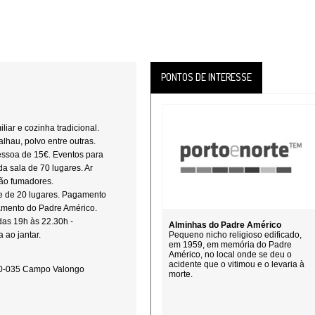
PONTOS DE INTERESSE
iar e cozinha tradicional.
alhau, polvo entre outras.
essoa de 15€. Eventos para
a sala de 70 lugares. Ar
Não fumadores.
e de 20 lugares. Pagamento
zamento do Padre Américo.
das 19h às 22.30h -
Alminhas do Padre Américo
 ao jantar.
Pequeno nicho religioso edificado,
em 1959, em memória do Padre
Américo, no local onde se deu o
acidente que o vitimou e o levaria à
40-035 Campo Valongo
morte.