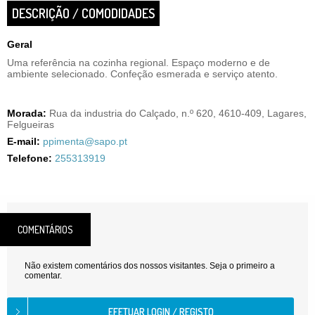
DESCRIÇÃO / COMODIDADES
Geral
Uma referência na cozinha regional. Espaço moderno e de
ambiente selecionado. Confeção esmerada e serviço atento.
Morada:
Rua da industria do Calçado, n.º 620, 4610-409, Lagares,
Felgueiras
E-mail:
ppimenta@sapo.pt
Telefone:
255313919
COMENTÁRIOS
Não existem comentários dos nossos visitantes. Seja o primeiro a
comentar.