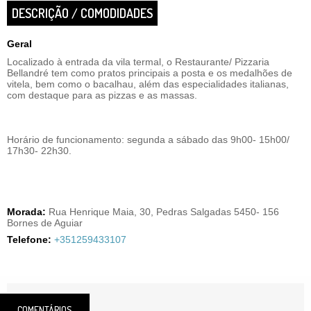
DESCRIÇÃO / COMODIDADES
Geral
Localizado à entrada da vila termal, o Restaurante/ Pizzaria
Bellandré tem como pratos principais a posta e os medalhões de
vitela, bem como o bacalhau, além das especialidades italianas,
com destaque para as pizzas e as massas.
Horário de funcionamento: segunda a sábado das 9h00- 15h00/
17h30- 22h30.
Morada:
Rua Henrique Maia, 30, Pedras Salgadas 5450- 156
Bornes de Aguiar
Telefone:
+351259433107
COMENTÁRIOS