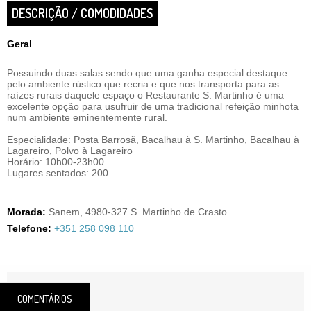
DESCRIÇÃO / COMODIDADES
Geral
Possuindo duas salas sendo que uma ganha especial destaque
pelo ambiente rústico que recria e que nos transporta para as
raízes rurais daquele espaço o Restaurante S. Martinho é uma
excelente opção para usufruir de uma tradicional refeição minhota
num ambiente eminentemente rural.
Especialidade: Posta Barrosã, Bacalhau à S. Martinho, Bacalhau à
Lagareiro, Polvo à Lagareiro
Horário: 10h00-23h00
Lugares sentados: 200
Morada:
Sanem, 4980-327 S. Martinho de Crasto
Telefone:
+351 258 098 110
COMENTÁRIOS