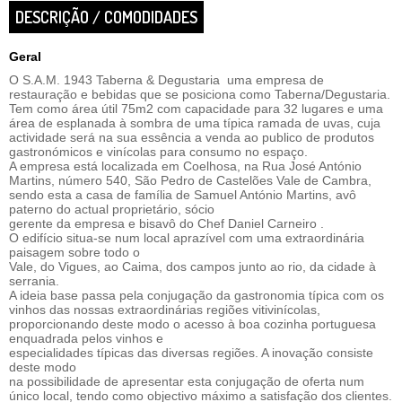
DESCRIÇÃO / COMODIDADES
Geral
O S.A.M. 1943 Taberna & Degustaria uma empresa de
restauração e bebidas que se posiciona como Taberna/Degustaria.
Tem como área útil 75m2 com capacidade para 32 lugares e uma
área de esplanada à sombra de uma típica ramada de uvas, cuja
actividade será na sua essência a venda ao publico de produtos
gastronómicos e vinícolas para consumo no espaço.
A empresa está localizada em Coelhosa, na Rua José António
Martins, número 540, São Pedro de Castelões Vale de Cambra,
sendo esta a casa de família de Samuel António Martins, avô
paterno do actual proprietário, sócio
gerente da empresa e bisavô do Chef Daniel Carneiro .
O edifício situa-se num local aprazível com uma extraordinária
paisagem sobre todo o
Vale, do Vigues, ao Caima, dos campos junto ao rio, da cidade à
serrania.
A ideia base passa pela conjugação da gastronomia típica com os
vinhos das nossas extraordinárias regiões vitivinícolas,
proporcionando deste modo o acesso à boa cozinha portuguesa
enquadrada pelos vinhos e
especialidades típicas das diversas regiões. A inovação consiste
deste modo
na possibilidade de apresentar esta conjugação de oferta num
único local, tendo como objectivo máximo a satisfação dos clientes.