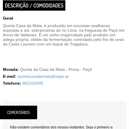
DESCRIÇÃO / COMODIDADES
Geral
Quinta Casa da Mata, é produzido em encostas soalheiras
expostas a sul, sobranceiras ao rio Lima, na freguesia de Paçô em
Arcos de Valdevez. É um vinho engarrafado pelo produtor em
adega própria, obtido da fermentação controlada pelo frio de uvas
da Casta Loureiro com um toque de Trajadura.
Morada:
Quinta da Casa da Mata - Prova - Paçô
E-mail:
quintacasadamata@sapo.pt
Telefone:
962310490
COMENTÁRIOS
Não existem comentários dos nossos visitantes. Seja o primeiro a