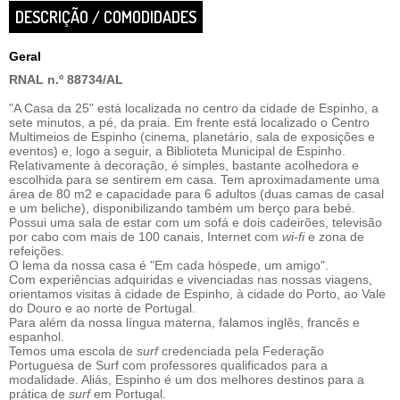
DESCRIÇÃO / COMODIDADES
Geral
RNAL n.º 88734/AL
"A Casa da 25" está localizada no centro da cidade de Espinho, a
sete minutos, a pé, da praia. Em frente está localizado o Centro
Multimeios de Espinho (cinema, planetário, sala de exposições e
eventos) e, logo a seguir, a Biblioteta Municipal de Espinho.
Relativamente à decoração, é simples, bastante acolhedora e
escolhida para se sentirem em casa. Tem aproximadamente uma
área de 80 m2 e capacidade para 6 adultos (duas camas de casal
e um beliche), disponibilizando também um berço para bebé.
Possui uma sala de estar com um sofá e dois cadeirões, televisão
por cabo com mais de 100 canais, Internet com
wi-fi
e zona de
refeições.
O lema da nossa casa é "Em cada hóspede, um amigo".
Com experiências adquiridas e vivenciadas nas nossas viagens,
orientamos visitas à cidade de Espinho, à cidade do Porto, ao Vale
do Douro e ao norte de Portugal.
Para além da nossa língua materna, falamos inglês, francês e
espanhol.
Temos uma escola de
surf
credenciada pela Federação
Portuguesa de Surf com professores qualificados para a
modalidade. Aliás, Espinho é um dos melhores destinos para a
prática de
surf
em Portugal.