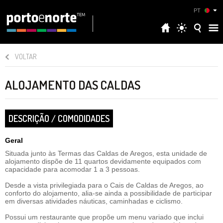
PT
VOLTAR
ALOJAMENTO DAS CALDAS
DESCRIÇÃO / COMODIDADES
Geral
Situada junto às Termas das Caldas de Aregos, esta unidade de
alojamento dispõe de 11 quartos devidamente equipados com
capacidade para acomodar 1 a 3 pessoas.
Desde a vista privilegiada para o Cais de Caldas de Aregos, ao
conforto do alojamento, alia-se ainda a possibilidade de participar
em diversas atividades náuticas, caminhadas e ciclismo.
Possui um restaurante que propõe um menu variado que inclui