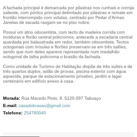
A fachada principal é demarcada por pilastras nos cunhais e cornija
saliente, com pórtico principal delimitado por pilastras e remate em
frontão interrompido com volutas, centrado por Pedar d'Armas.
Janelas de sacada rasgam-se no piso nobre.
Possui um átrio oitocentista, com tecto de madeira corrida com
molduras e florão central policromos, antecede a escadaria central
quardada por balaustrada em redor, também oitocentista. Tectos
octogonais com mísulas e florões preservam-se em três salões,
sendo que num deles aparece representado num medalhão
octogonal de talha policroma o brasão da fachada.
Como unidade de Turismo de Habitação dispõe de três suites e de
três quartos duplos, salão de provas, piscina exterior com água
aquecida, parque de estacionamento privativo, jardim e lagar
centenário em edifício anexo á casa.
Morada:
Rua Macedo Pinto, 8, 5120-397 Tabuaço
E-mail:
casadobrasao@gmail.com
Telefone:
254780040