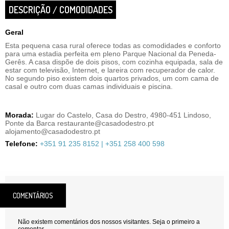
DESCRIÇÃO / COMODIDADES
Geral
Esta pequena casa rural oferece todas as comodidades e conforto
para uma estadia perfeita em pleno Parque Nacional da Peneda-
Gerês. A casa dispõe de dois pisos, com cozinha equipada, sala de
estar com televisão, Internet, e lareira com recuperador de calor.
No segundo piso existem dois quartos privados, um com cama de
casal e outro com duas camas individuais e piscina.
Morada:
Lugar do Castelo, Casa do Destro, 4980-451 Lindoso,
Ponte da Barca restaurante@casadodestro.pt
alojamento@casadodestro.pt
Telefone:
+351 91 235 8152 | +351 258 400 598
COMENTÁRIOS
Não existem comentários dos nossos visitantes. Seja o primeiro a