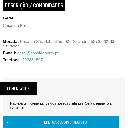
DESCRIÇÃO / COMODIDADES
Geral
Casal da Porta
Morada:
Beco de São Sebastião, São Salvador, 5370-632 São
Salvador
E-mail:
geral@casaldaporta.pt
Telefone:
926881507
COMENTÁRIOS
Não existem comentários dos nossos visitantes. Seja o primeiro a
comentar.