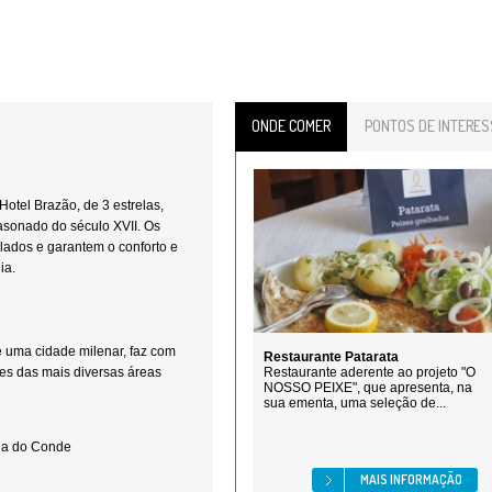
ONDE COMER
PONTOS DE INTERES
Hotel Brazão, de 3 estrelas,
asonado do século XVII. Os
lados e garantem o conforto e
ia.
de uma cidade milenar, faz com
Restaurante Patarata
tes das mais diversas áreas
Restaurante aderente ao projeto "O
NOSSO PEIXE", que apresenta, na
sua ementa, uma seleção de...
ila do Conde
MAIS INFORMAÇÃO