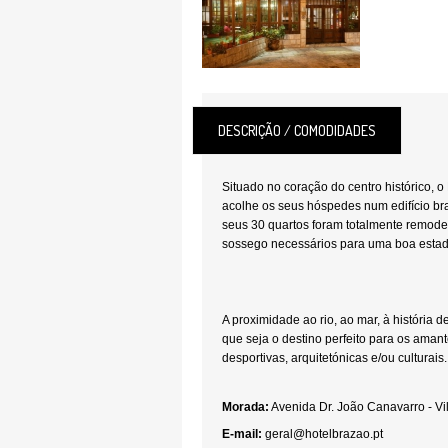
DESCRIÇÃO / COMODIDADES
Situado no coração do centro histórico, o 
acolhe os seus hóspedes num edifício br
seus 30 quartos foram totalmente remode
sossego necessários para uma boa estad
A proximidade ao rio, ao mar, à história 
que seja o destino perfeito para os aman
desportivas, arquitetónicas e/ou culturais.
Morada:
Avenida Dr. João Canavarro - V
E-mail:
geral@hotelbrazao.pt