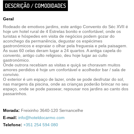
DESCRIÇÃO / COMODIDADES
Geral
Rodeado de emotivos jardins, este antigo Convento do Séc XVII é
hoje um hotel rural de 4 Estrelas bonito e confortável, onde os
turistas e hóspedes em visita de negócios podem gozar do
aconchego da permanência, degustar os espécimes
gastronómicos e espraiar o olhar pela freguesia e pela paisagem.
As suas 60 celas deram lugar a 24 quartos. A antiga capela do
convento, antigo culto religioso, deu hoje lugar ao culto
gastronómico.
Onde outrora recebiam as visitas e quiçá se choravam muitos
amores perdidos é hoje um confortável e acolhedor bar / sala de
convívio.
O exterior é um espaço de lazer, onde se pode desfrutar do sol,
nas margens da piscina, onde as crianças poderão brincar no seu
espaço, onde se pode passear, repousar nos jardins ao canto dos
passarinhos.
Morada:
Freixinho 3640-120 Sernancelhe
E-mail:
info@hoteldocarmo.com
Telefone:
+351 254 594 080