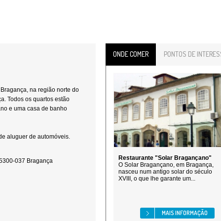
ONDE COMER
PONTOS DE INTERES
 Bragança, na região norte do
a. Todos os quartos estão
ano e uma casa de banho
 de aluguer de automóveis.
Restaurante "Solar Bragançano"
9 5300-037 Bragança
O Solar Bragançano, em Bragança,
nasceu num antigo solar do século
XVIII, o que lhe garante um...
MAIS INFORMAÇÃO