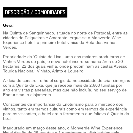
DESCRIÇÃO / COMODIDADES
Geral
Na Quinta de Sanguinhedo, situada no norte de Portugal, entre as
cidades de Felgueiras e Amarante, ergue-se o Monverde Wine
Experience hotel, o primeiro hotel vínico da Rota dos Vinhos
Verdes.
Propriedade da ‘Quinta da Lixa’, uma das maiores produtoras de
Vinhos Verdes do país, o novo hotel insere-se numa área de 30
hectares, 22 dos quais vinha, onde predominam as castas Avesso,
Touriga Nacional, Vinhão, Arinto e Loureiro.
A ideia de construir o hotel surgiu da necessidade de criar sinergias
com a Quinta da Lixa, que já recebia mais de 2.600 turistas por
ano em visitas planeadas, mas que não incluía, no seu serviço de
Enoturismo, o alojamento.
Conscientes da importância do Enoturismo para o mercado dos
vinhos, tanto em termos culturais como em termos de experiência
para os visitantes, o hotel era a ferramenta que faltava à Quinta da
Lixa.
Inaugurado em março deste ano, o Monverde Wine Experience
Hotel dispõe de 29 quartos e 1 apartamento, distribuídos pela