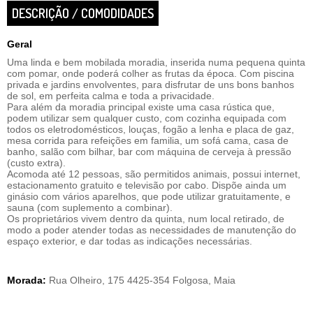
DESCRIÇÃO / COMODIDADES
Geral
Uma linda e bem mobilada moradia, inserida numa pequena quinta
com pomar, onde poderá colher as frutas da época. Com piscina
privada e jardins envolventes, para disfrutar de uns bons banhos
de sol, em perfeita calma e toda a privacidade.
Para além da moradia principal existe uma casa rústica que,
podem utilizar sem qualquer custo, com cozinha equipada com
todos os eletrodomésticos, louças, fogão a lenha e placa de gaz,
mesa corrida para refeições em familia, um sofá cama, casa de
banho, salão com bilhar, bar com máquina de cerveja à pressão
(custo extra).
Acomoda até 12 pessoas, são permitidos animais, possui internet,
estacionamento gratuito e televisão por cabo. Dispõe ainda um
ginásio com vários aparelhos, que pode utilizar gratuitamente, e
sauna (com suplemento a combinar).
Os proprietários vivem dentro da quinta, num local retirado, de
modo a poder atender todas as necessidades de manutenção do
espaço exterior, e dar todas as indicações necessárias.
Morada:
Rua Olheiro, 175 4425-354 Folgosa, Maia