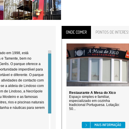
ONDE COMER
PONTOS DE INTERES
ado em 1998, está
a e Tamente, bem no
erês. O parque oferece a
portunidade imperdível para
tável e diferente. O parque
 atividades de contacto com
-se a aldeia de Lindoso com
gem de Lindoso, a Necrópole
Restaurante A Mesa do Xico
eu Mosteiro e as famosas
Espaço simples e familiar,
especializado em cozinha
tres, rios e piscinas naturais
tradicional Portuguesa. Lotação:
tanha e náuticas para serem
50...
MAIS INFORMAÇÃO