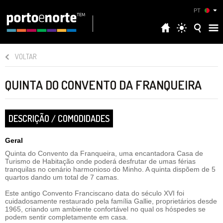
PT
VOLTAR
QUINTA DO CONVENTO DA FRANQUEIRA
DESCRIÇÃO / COMODIDADES
Geral
Quinta do Convento da Franqueira, uma encantadora Casa de
Turismo de Habitação onde poderá desfrutar de umas férias
tranquilas no cenário harmonioso do Minho. A quinta dispõem de 5
quartos dando um total de 7 camas.
Este antigo Convento Franciscano data do século XVI foi
cuidadosamente restaurado pela família Gallie, proprietários desde
1965, criando um ambiente confortável no qual os hóspedes se
podem sentir completamente em casa.