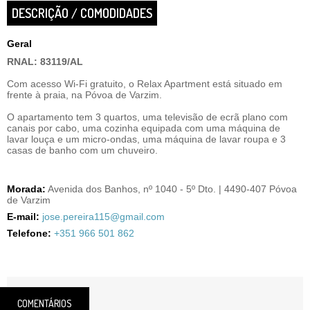
DESCRIÇÃO / COMODIDADES
Geral
RNAL: 83119/AL
Com acesso Wi-Fi gratuito, o Relax Apartment está situado em
frente à praia, na Póvoa de Varzim.
O apartamento tem 3 quartos, uma televisão de ecrã plano com
canais por cabo, uma cozinha equipada com uma máquina de
lavar louça e um micro-ondas, uma máquina de lavar roupa e 3
casas de banho com um chuveiro.
Morada:
Avenida dos Banhos, nº 1040 - 5º Dto. | 4490-407 Póvoa
de Varzim
E-mail:
jose.pereira115@gmail.com
Telefone:
+351 966 501 862
COMENTÁRIOS