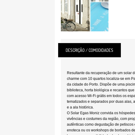
DESCRIÇÃO / COMODIDADES
Resultante da recuperação de um solar d
charme com 10 quartos localiza-se em P
da cidade do Porto. Dispõe de uma piscina
biblioteca, horta biológica e recantos qu
com acesso Wi-Fi grátis em todos os esp
tematizados e separados por duas alas, a
e a ala histórica.
O Solar Egas Moniz convida os hóspede
vivências e costumes da região, com pro
autênticas como degustação de petiscos 
enoteca ou os workshops de borbados d