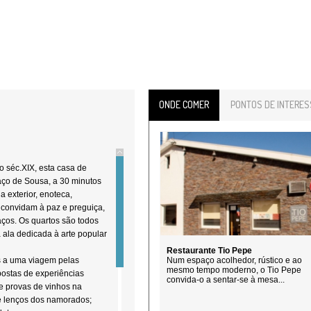
ONDE COMER
PONTOS DE INTERES
o séc.XIX, esta casa de
aço de Sousa, a 30 minutos
 exterior, enoteca,
e convidam à paz e preguiça,
aços. Os quartos são todos
 ala dedicada à arte popular
Restaurante Tio Pepe
s a uma viagem pelas
Num espaço acolhedor, rústico e ao
mesmo tempo moderno, o Tio Pepe
postas de experiências
convida-o a sentar-se à mesa...
e provas de vinhos na
e lenços dos namorados;