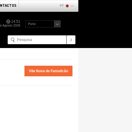
NTACTOS
PT
14:51
Porto
e Agosto 2026
Vila Nova de Famalicão