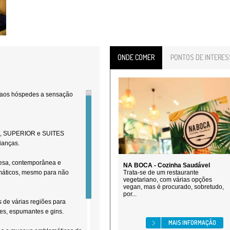
ONDE COMER
PONTOS DE INTERES
o aos hóspedes a sensação
sa.
s, SUPERIOR e SUITES
ianças.
uesa, contemporânea e
NA BOCA - Cozinha Saudável
emáticos, mesmo para não
Trata-se de um restaurante
vegetariano, com várias opções
vegan, mas é procurado, sobretudo,
por...
 de várias regiões para
s, espumantes e gins.
MAIS INFORMAÇÃO