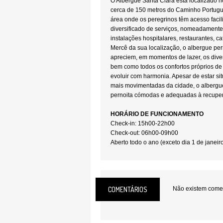
O Albergue Santa Clara está localizado n
cerca de 150 metros do Caminho Portugu
área onde os peregrinos têm acesso facil
diversificado de serviços, nomeadamente
instalações hospitalares, restaurantes, ca
Mercê da sua localização, o albergue per
apreciem, em momentos de lazer, os div
bem como todos os confortos próprios d
evoluir com harmonia. Apesar de estar s
mais movimentadas da cidade, o albergu
pernoita cómodas e adequadas à recuper
HORÁRIO DE FUNCIONAMENTO
Check-in: 15h00-22h00
Check-out: 06h00-09h00
Aberto todo o ano (exceto dia 1 de janei
CONDIÇÕES DE ESTADIA
Reservas: Os lugares serão ocupados p
peregrinos ao albergue e não é admitida
COMENTÁRIOS
Não existem coment
possibilidade de efetuar reserva prévia.
Pagamento: 7,50€
Estadia: 1 noite