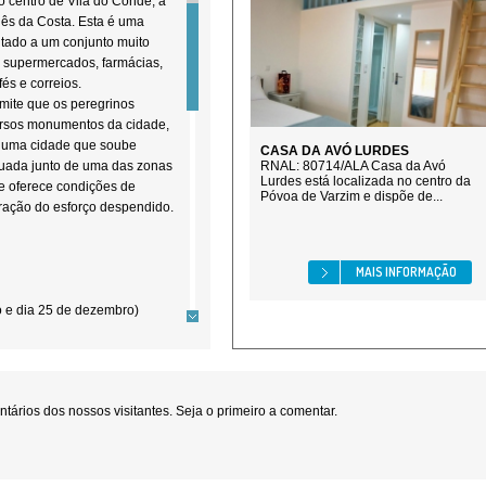
o centro de Vila do Conde, a
ês da Costa. Esta é uma
itado a um conjunto muito
 supermercados, farmácias,
fés e correios.
mite que os peregrinos
ersos monumentos da cidade,
e uma cidade que soube
CASA DA AVÓ LURDES
ituada junto de uma das zonas
RNAL: 80714/ALA Casa da Avó
Lurdes está localizada no centro da
e oferece condições de
Póvoa de Varzim e dispõe de...
ação do esforço despendido.
MAIS INFORMAÇÃO
ro e dia 25 de dezembro)
or ordem de chegada dos
, em caso algum, a
ários dos nossos visitantes. Seja o primeiro a comentar.