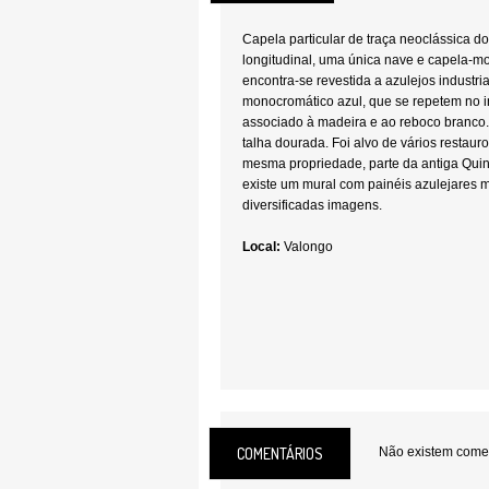
Capela particular de traça neoclássica do
longitudinal, uma única nave e capela-mor
encontra-se revestida a azulejos industri
monocromático azul, que se repetem no in
associado à madeira e ao reboco branco.
talha dourada. Foi alvo de vários restau
mesma propriedade, parte da antiga Quin
existe um mural com painéis azulejares
diversificadas imagens.
Local:
Valongo
COMENTÁRIOS
Não existem coment