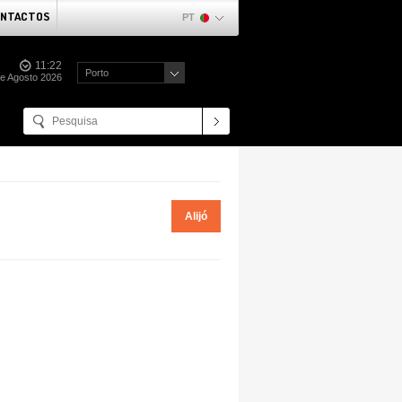
NTACTOS
PT
11:22
Porto
de Agosto 2026
Alijó