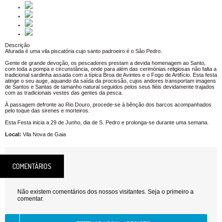
Descrição
Afurada é uma vila piscatória cujo santo padroeiro é o São Pedro.
Gente de grande devoção, os pescadores prestam a devida homenagem ao Santo,
com toda a pompa e circunstância, onde para além das cerimónias religiosas não falta a
tradicional sardinha assada com a típica Broa de Avintes e o Fogo de Artifício. Esta festa
atinge o seu auge, aquando da saída da procissão, cujos andores transportam imagens
de Santos e Santas de tamanho natural seguidos pelos seus fiéis devidamente trajados
com as tradicionais vestes das gentes da pesca.
À passagem defronte ao Rio Douro, procede-se à bênção dos barcos acompanhados
pelo toque das sirenes e morteiros.
Esta Festa inicia a 29 de Junho, dia de S. Pedro e prolonga-se durante uma semana.
Local:
Vila Nova de Gaia
COMENTÁRIOS
Não existem comentários dos nossos visitantes. Seja o primeiro a
comentar.