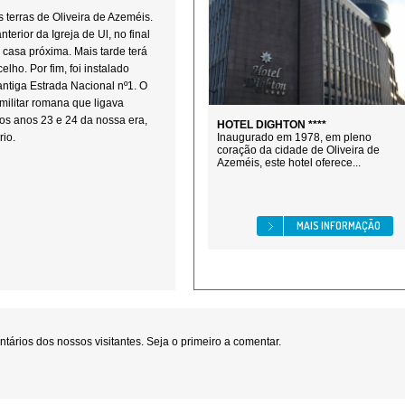
 terras de Oliveira de Azeméis.
terior da Igreja de Ul, no final
 casa próxima. Mais tarde terá
lho. Por fim, foi instalado
antiga Estrada Nacional nº1. O
 militar romana que ligava
 os anos 23 e 24 da nossa era,
HOTEL DIGHTON ****
rio.
Inaugurado em 1978, em pleno
coração da cidade de Oliveira de
Azeméis, este hotel oferece...
MAIS INFORMAÇÃO
ários dos nossos visitantes. Seja o primeiro a comentar.