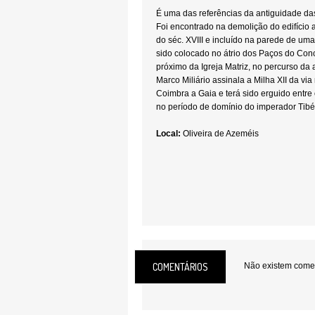
É uma das referências da antiguidade das
Foi encontrado na demolição do edifício an
do séc. XVIII e incluído na parede de uma
sido colocado no átrio dos Paços do Conce
próximo da Igreja Matriz, no percurso da 
Marco Miliário assinala a Milha XII da via
Coimbra a Gaia e terá sido erguido entre
no período de domínio do imperador Tibé
Local:
Oliveira de Azeméis
COMENTÁRIOS
Não existem coment