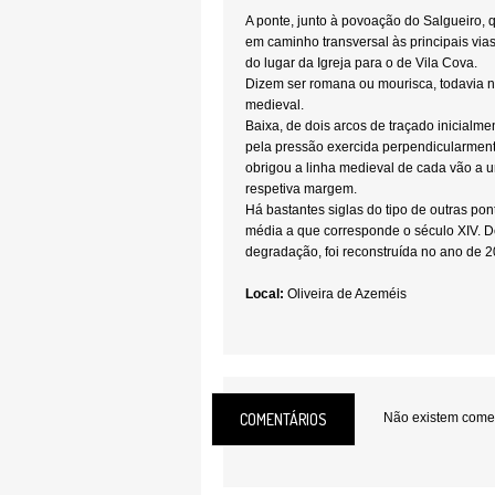
A ponte, junto à povoação do Salgueiro, qu
em caminho transversal às principais vi
do lugar da Igreja para o de Vila Cova.
Dizem ser romana ou mourisca, todavia nã
medieval.
Baixa, de dois arcos de traçado inicialme
pela pressão exercida perpendicularment
obrigou a linha medieval de cada vão a 
respetiva margem.
Há bastantes siglas do tipo de outras p
média a que corresponde o século XIV. D
degradação, foi reconstruída no ano de 2
Local:
Oliveira de Azeméis
COMENTÁRIOS
Não existem coment