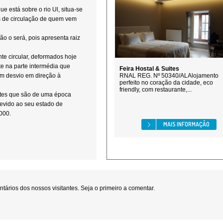
e está sobre o rio Ul, situa-se
as de circulação de quem vem
o o será, pois apresenta raiz
nte circular, deformados hoje
e na parte intermédia que
Feira Hostal & Suites
um desvio em direção à
RNAL REG. Nº 50340/ALAlojamento
perfeito no coração da cidade, eco
friendly, com restaurante,...
ontes que são de uma época
evido ao seu estado de
000.
MAIS INFORMAÇÃO
ários dos nossos visitantes. Seja o primeiro a comentar.