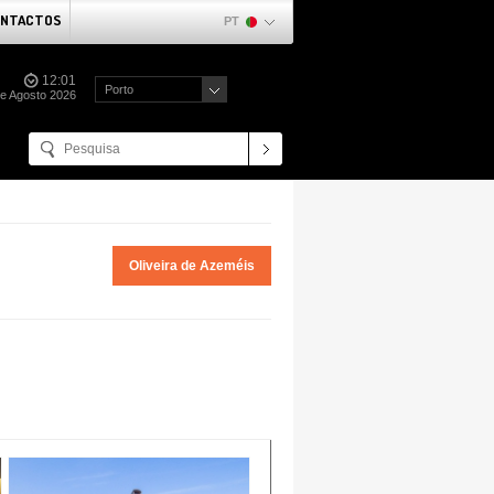
NTACTOS
PT
12:01
Porto
de Agosto 2026
Oliveira de Azeméis