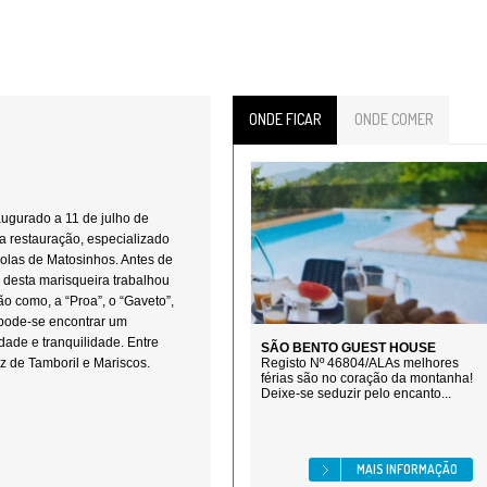
ONDE FICAR
ONDE COMER
augurado a 11 de julho de
da restauração, especializado
olas de Matosinhos. Antes de
o desta marisqueira trabalhou
o como, a “Proa”, o “Gaveto”,
, pode-se encontrar um
ade e tranquilidade. Entre
SÃO BENTO GUEST HOUSE
oz de Tamboril e Mariscos.
Registo Nº 46804/ALAs melhores
férias são no coração da montanha!
Deixe-se seduzir pelo encanto...
MAIS INFORMAÇÃO