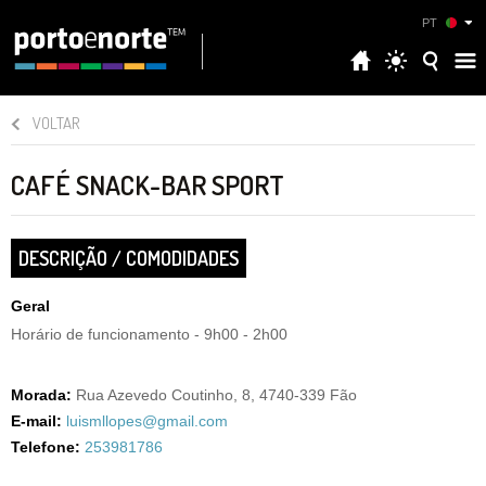
PT
VOLTAR
CAFÉ SNACK-BAR SPORT
DESCRIÇÃO / COMODIDADES
Geral
Horário de funcionamento - 9h00 - 2h00
Morada:
Rua Azevedo Coutinho, 8, 4740-339 Fão
E-mail:
luismllopes@gmail.com
Telefone:
253981786