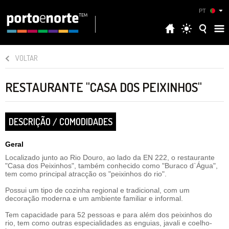
PT
VOLTAR
RESTAURANTE "CASA DOS PEIXINHOS"
DESCRIÇÃO / COMODIDADES
Geral
Localizado junto ao Rio Douro, ao lado da EN 222, o restaurante
"Casa dos Peixinhos", também conhecido como "Buraco d`Água",
tem como principal atracção os "peixinhos do rio".
Possui um tipo de cozinha regional e tradicional, com um
decoração moderna e um ambiente familiar e informal.
Tem capacidade para 52 pessoas e para além dos peixinhos do
rio, tem como outras especialidades as enguias, javali e coelho-