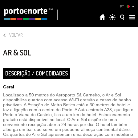
PT
VOLTAR
AR & SOL
DESCRIÇÃO / COMODIDADES
Geral
Localizado a 50 metros do Aeroporto Sá Carneiro, o Ar e Sol
disponibiliza quartos com acesso Wi-Fi gratuito e casas de banho
privativas. A Estação de Metro Botica está a 30 metros do hotel e
faz a ligação com o centro do Porto. A Auto-estrada A28, que liga o
Porto a Viana do Castelo, fica a um km do hotel. Estacionamento
gratuito está disponível no local. O Ar e Sol dispõe de uma
conveniente recepção aberta 24 horas por dia. O hotel também
alberga um bar que serve um pequeno-almoço continental diário.
Os quartos do Ar e Sol apresentam uma decoração com mobiliário