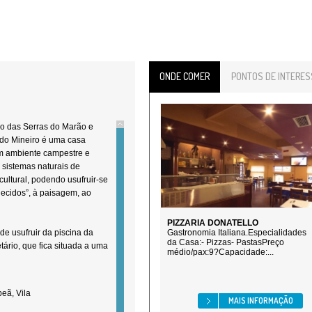
ONDE COMER
PONTOS DE INTERES
o das Serras do Marão e
 do Mineiro é uma casa
em ambiente campestre e
sistemas naturais de
 cultural, podendo usufruir-se
hecidos”, à paisagem, ao
PIZZARIA DONATELLO
de usufruir da piscina da
Gastronomia Italiana.Especialidades
da Casa:- Pizzas- PastasPreço
tário, que fica situada a uma
médio/pax:9?Capacidade:...
eã, Vila
MAIS INFORMAÇÃO