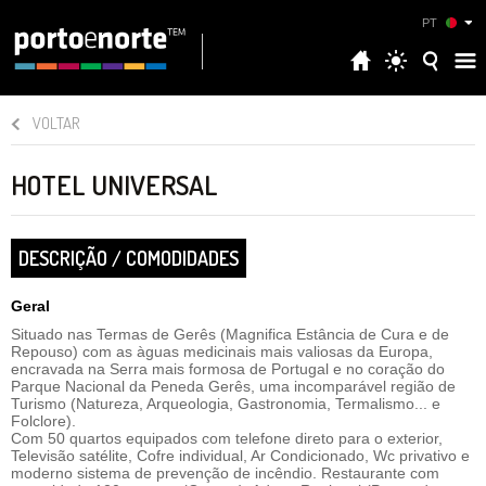
PT
VOLTAR
HOTEL UNIVERSAL
DESCRIÇÃO / COMODIDADES
Geral
Situado nas Termas de Gerês (Magnifica Estância de Cura e de
Repouso) com as àguas medicinais mais valiosas da Europa,
encravada na Serra mais formosa de Portugal e no coração do
Parque Nacional da Peneda Gerês, uma incomparável região de
Turismo (Natureza, Arqueologia, Gastronomia, Termalismo... e
Folclore).
Com 50 quartos equipados com telefone direto para o exterior,
Televisão satélite, Cofre individual, Ar Condicionado, Wc privativo e
moderno sistema de prevenção de incêndio. Restaurante com