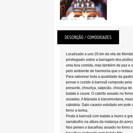
DESCRIÇÃO / COMODIDADES
Localizado a uns 20 km da vila de Montal
privilegiado sobre a barragem dos pisões
uma boa comida, mas também de paz e s
pelo ambiente de harmonia que o restaur
Para saborear toda a qualidade da gastro
provar o cozido à barrosã composto pela 
presunto, chouriça, salpicão, chouriça
batata e couve. O cabrito assado no forn
assadas. A feijoada à transmontana, mass
cabidela. Galo caseiro estufado em pote d
forno a lenha.
Posta à barrosã com batata a murro e gre
sarrabulho na altura da matança do porco
Nos peixes o bacalhau assado no forno c