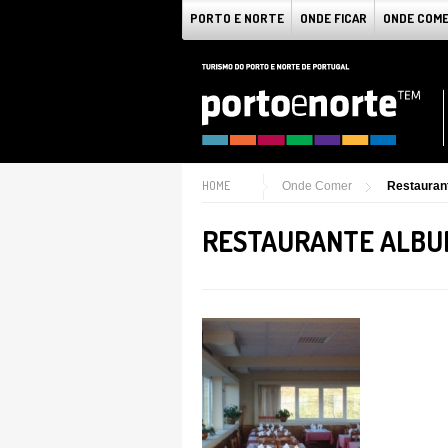
PORTO E NORTE
ONDE FICAR
ONDE COM
HOME
Onde Comer
Restaurant
RESTAURANTE ALBU