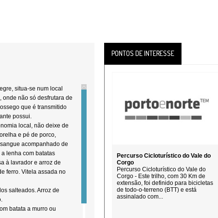
PONTOS DE INTERESSE
egre, situa-se num local
, onde não só desfrutara de
ossego que é transmitido
ante possui.
nomia local, não deixe de
orelha e pé de porco,
 de sangue acompanhado de
o a lenha com batatas
Percurso Cicloturístico do Vale do
a à lavrador e arroz de
Corgo
Percurso Cicloturístico do Vale do
e ferro. Vitela assada no
Corgo - Este trilho, com 30 Km de
extensão, foi definido para bicicletas
de todo-o-terreno (BTT) e está
los salteados. Arroz de
assinalado com...
.
om batata a murro ou