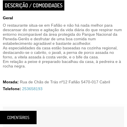
DESCRIÇÃO / COMODIDADES
Geral
O restaurante situa-se em Fafião e não há nada melhor para
descansar do stress e agitação da vida diária do que respirar num
entorno incomparável da área protegida do Parque Nacional da
Peneda-Gerês e desfrutar de uma boa comida num
estabelecimento agradável e bastante acolhedor.
As especialidades da casa estão baseadas na cozinha regional,
destacando-se o cabrito, o javali, a perna de porco assada no
forno, a vitela assada à costa verde, e o bife da casa.
Em relação a peixe é preparado bacalhau da casa, à pedreira e à
rocha negra.
Morada:
Rua de Chãs de Trás nº12 Fafião 5470-017 Cabril
Telefone:
253658193
COMENTÁRIOS