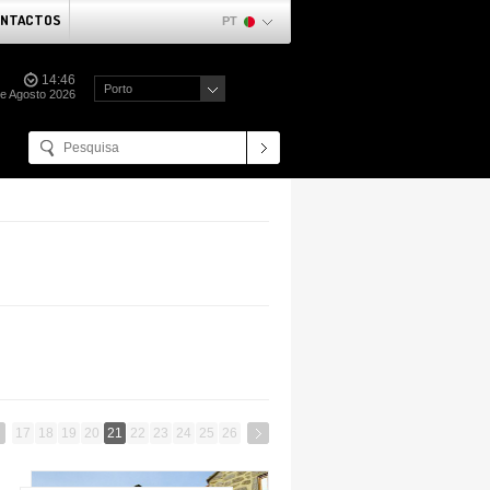
NTACTOS
PT
14:46
Porto
de Agosto 2026
17
18
19
20
21
22
23
24
25
26