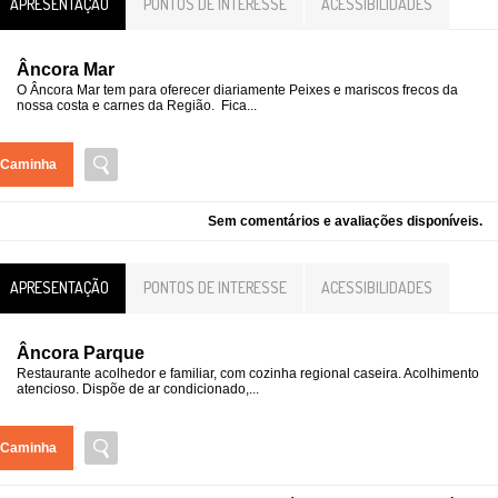
APRESENTAÇÃO
PONTOS DE INTERESSE
ACESSIBILIDADES
Âncora Mar
O Âncora Mar tem para oferecer diariamente Peixes e mariscos frecos da
nossa costa e carnes da Região. Fica...
Caminha
Sem comentários e avaliações disponíveis.
APRESENTAÇÃO
PONTOS DE INTERESSE
ACESSIBILIDADES
Âncora Parque
Restaurante acolhedor e familiar, com cozinha regional caseira. Acolhimento
atencioso. Dispõe de ar condicionado,...
Caminha